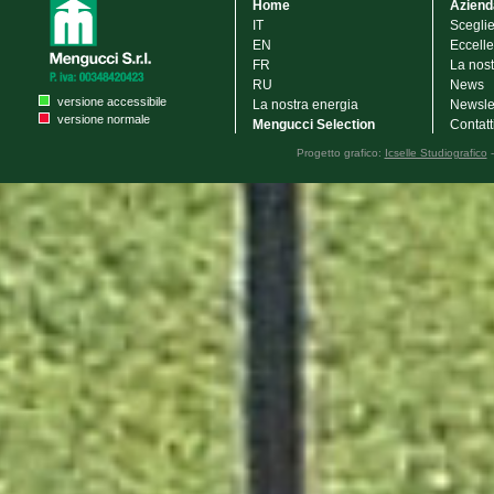
Home
Aziend
IT
Scegli
EN
Eccelle
FR
La nost
RU
News
versione accessibile
La nostra energia
Newsle
versione normale
Mengucci Selection
Contatt
Progetto grafico:
Icselle Studiografico
-