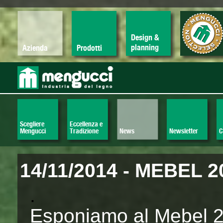
Design &
planning
Azienda
Prodotti
Scegliere
Eccellenza e
Mengucci
Tradizione
News
Newsletter
C
14/11/2014 - MEBEL 
.
Esponiamo al Mebel 2